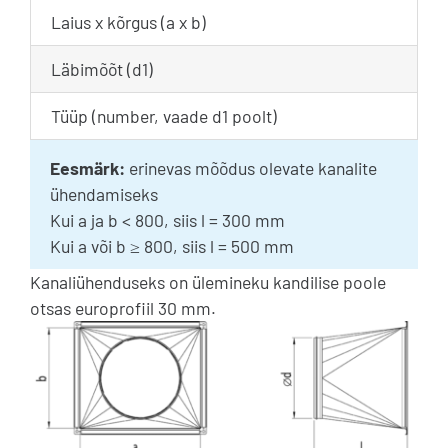
Laius x kõrgus (a x b)
Läbimõõt (d1)
Tüüp (number, vaade d1 poolt)
Eesmärk:
erinevas mõõdus olevate kanalite
ühendamiseks
Kui a ja b < 800, siis l = 300 mm
Kui a või b ≥ 800, siis l = 500 mm
Kanaliühenduseks on ülemineku kandilise poole
otsas europrofiil 30 mm.