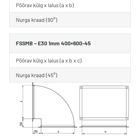
Pöörav külg x laius (a x b)
Nurga kraad (90°)
FSSMB – E30 1mm 400×600-45
Pöörav külg x laius (a x b x c)
Nurga kraad (45°)