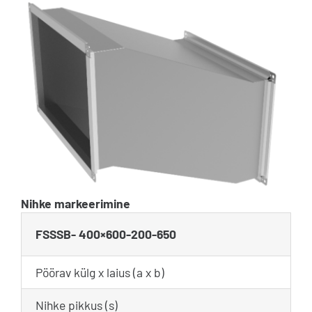
Nihke markeerimine
FSSSB- 400×600-200-650
Pöörav külg x laius (a x b)
Nihke pikkus (s)