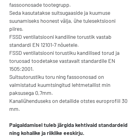
fassoonosade tootegrupp.
Seda kasutatakse suitsugaaside ja kuumuse
suunamiseks hoonest välja, ühe tulesektsiooni
piires.
FSSD ventilatsiooni kandiline torustik vastab
standardi EN 12101-7 nõuetele.
FSSD ventilatsiooni torustiku kandilised torud ja
toruosad toodetakse vastavalt standardile EN
1505:2001.
Suitsutorustiku toru ning fassoonosad on
valmistatud kuumtsingitud lehtmetallist min
paksusega 0,7mm.
Kanaliühenduseks on detailide otstes europrofiil 30
mm.
Paigaldamisel tuleb järgida kehtivaid standardeid
ning kohalike ja riiklike eeskirju.