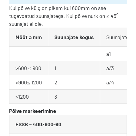
Kui põlve külg on pikem kui 600mm on see
tugevdatud suunajatega. Kui põlve nurk on ≤ 45°,
suunajat ei ole.
Mõõt a mm
Suunajate kogus
Suunajate va
a1
>600 ≤ 900
1
a/3
>900≤ 1200
2
a/4
>1200
3
Põlve markeerimine
FSSB – 400×600-90