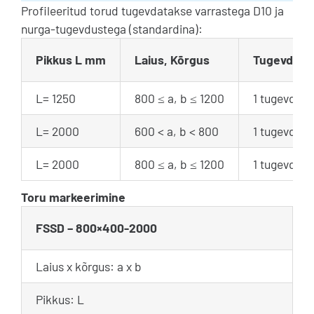
Profileeritud torud tugevdatakse varrastega D10 ja
nurga-tugevdustega (standardina):
Pikkus L mm
Laius, Kõrgus
Tugevdusva
L= 1250
800 ≤ a, b ≤ 1200
1 tugevdusv
L= 2000
600 < a, b < 800
1 tugevdusv
L= 2000
800 ≤ a, b ≤ 1200
1 tugevdusv
Toru markeerimine
FSSD – 800×400-2000
Laius x kõrgus: a x b
Pikkus: L