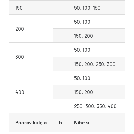
150
50, 100, 150
3
50, 100
3
200
150, 200
4
50, 100
4
300
150, 200, 250, 300
5
50, 100
4
400
150, 200
5
250, 300, 350, 400
6
Pöörav külg a
b
Nihe s