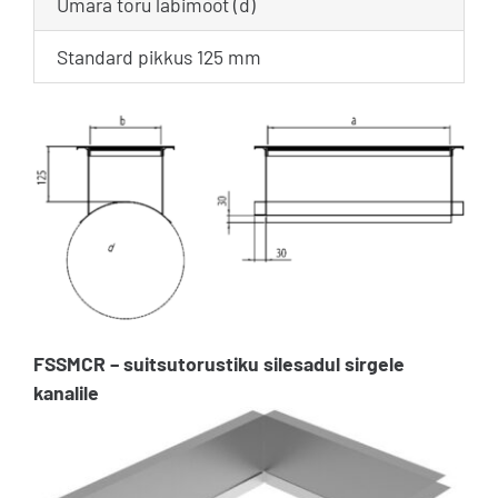
Ümara toru läbimõõt (d)
Standard pikkus 125 mm
FSSMCR – suitsutorustiku silesadul sirgele
kanalile