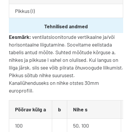
Pikkus (l)
Tehnilised andmed
Eesmärk:
ventilatsioonitorude vertikaalne ja/või
horisontaalne liigutamine. Soovitame eelistada
tabelis antud mõõte. Suhted mõõtude kõrguse a,
nihkes ja pikkuse l vahel on olulised. Kui langus on
liiga järsk, siis see võib piirata õhuvoogude liikumist.
Pikkus sõltub nihke suurusest.
Kanaliühenduseks on nihke otstes 30mm
europrofiil.
Pöörav külg a
b
Nihe s
L
100
50, 100
3