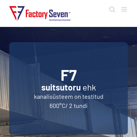
Skip
to
content
F7
suitsutoru
ehk
kanalisüsteem on testitud
600°C/ 2 tundi