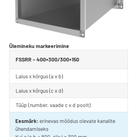
Ülemineku markeerimine
FSSRR – 400×300/300×150
Laius x kõrgus (a x b)
Laius x kõrgus (c x d)
Tüüp (number, vaade c x d poolt)
Eesmärk:
erinevas mõõdus olevate kanalite
ühendamiseks
Kui a ja b < 800, siis l = 300 mm