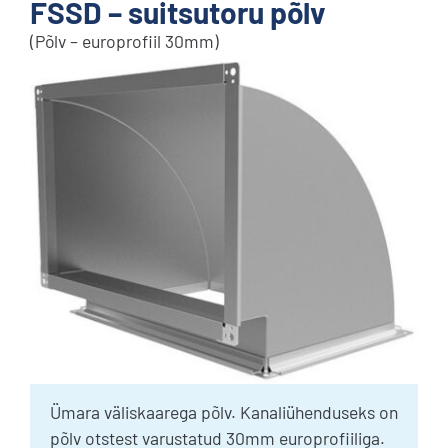
FSSD – suitsutoru põlv
(Põlv – europrofiil 30mm)
Ümara väliskaarega põlv. Kanaliühenduseks on
põlv otstest varustatud 30mm europrofiiliga.